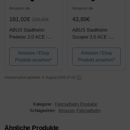
Amazon.de
Amazon.de
181,02€
43,89€
229,95€
ABUS Stadthelm
ABUS Stadthelm
Pedelec 2.0 ACE -
Scraper 3.0 ACE -
Fahrradhelm mit
Robuster Fahrradhelm
Rücklicht, Visier,
für den Stadtverkehr -
Amazon / Ebay
Amazon / Ebay
Regenhaube,
für Damen und Herren -
Produkt ansehen*
Produkt ansehen*
Ohrenschutz - für
Schwarz Matt, Größe M
Damen und Herren -
Amazon price updated:
4. August 2026 07:02
Schwarz Matt, Größe L
Kategorie:
Fahrradhelm Produkte
Schlagwörter:
Amazon
,
Fahrradhelm
Ähnliche Produkte