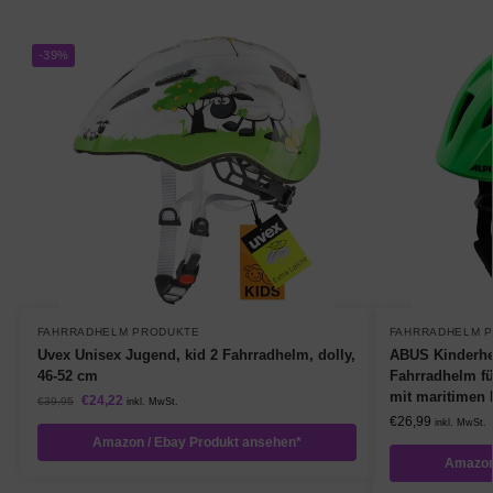
-39%
FAHRRADHELM PRODUKTE
FAHRRADHELM 
Uvex Unisex Jugend, kid 2 Fahrradhelm, dolly,
ABUS Kinderhe
46-52 cm
Fahrradhelm f
mit maritimen 
€
24,22
€
39,95
inkl. MwSt.
€
26,99
inkl. MwSt.
Amazon / Ebay Produkt ansehen*
Amazon