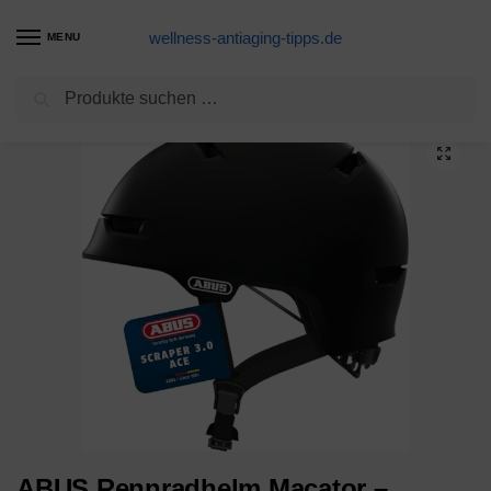
wellness-antiaging-tipps.de
MENU
Suchen
Start
Fahrradhelm Produkte
ABUS Rennradhelm Macator – sportiver Fahrradhelm für Einsteiger – auch für Zopfträger/-innen – für Damen und Herren – Schwarz Glänzend, Größe M​
/
/
ABUS Rennradhelm Macator –