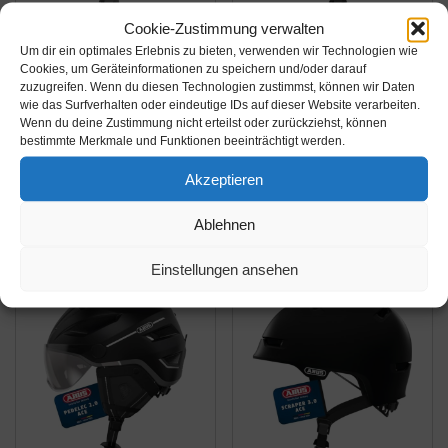
Cookie-Zustimmung verwalten
Amazon.de
Amazon.de
Um dir ein optimales Erlebnis zu bieten, verwenden wir Technologien wie
Cookies, um Geräteinformationen zu speichern und/oder darauf
89,99€
51,47€
99,95€
59,95€
zuzugreifen. Wenn du diesen Technologien zustimmst, können wir Daten
wie das Surfverhalten oder eindeutige IDs auf dieser Website verarbeiten.
ABUS Stadthelm
ABUS Rennradhelm
Wenn du deine Zustimmung nicht erteilst oder zurückziehst, können
Urban-I 3.0 -
Macator - sportiver
bestimmte Merkmale und Funktionen beeinträchtigt werden.
Fahrradhelm mit
Fahrradhelm für
Akzeptieren
Rücklicht, Schirm und
Einsteiger - auch für
Amazon / Ebay
Amazon / Ebay
Magnetverschluss - für
Zopfträger/-innen - für
Produkt ansehen*
Produkt ansehen*
Ablehnen
Damen und Herren -
Damen und Herren -
Hellblau, Größe M
Schwarz Glänzend,
Einstellungen ansehen
Größe M​
-21%