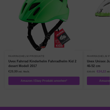
FAHRRADHELM PRODUKTE
FAHRRADHELM 
Uvex Fahrrad Kinderhelm Fahrradhelm Kid 2
Uvex Unisex Ju
desert Modell 2017
46-52 cm
€
26,99
€
24,22
€
39,95
inkl. MwSt.
ink
Amazon / Ebay Produkt ansehen*
Amazon