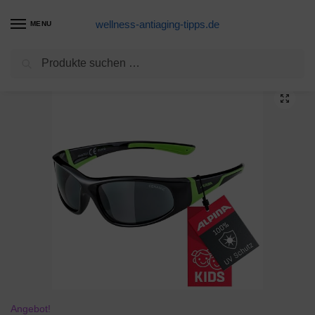
wellness-antiaging-tipps.de
MENU
Suchen
Start
Fahrradhelm Produkte
ALPINA Unisex – Kinder, FLEXXY Sonnenbrille, black-green, One size
/
/
Angebot!