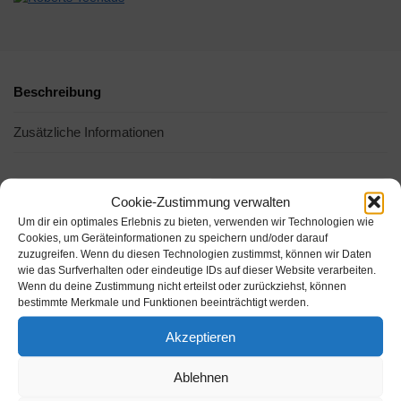
Beschreibung
Zusätzliche Informationen
-15%
-21%
Cookie-Zustimmung verwalten
Um dir ein optimales Erlebnis zu bieten, verwenden wir Technologien wie
Cookies, um Geräteinformationen zu speichern und/oder darauf
zuzugreifen. Wenn du diesen Technologien zustimmst, können wir Daten
wie das Surfverhalten oder eindeutige IDs auf dieser Website verarbeiten.
Wenn du deine Zustimmung nicht erteilst oder zurückziehst, können
bestimmte Merkmale und Funktionen beeinträchtigt werden.
Akzeptieren
Amazon.de
Amazon.de
Ablehnen
23,79€
23,51€
27,99€
29,95€