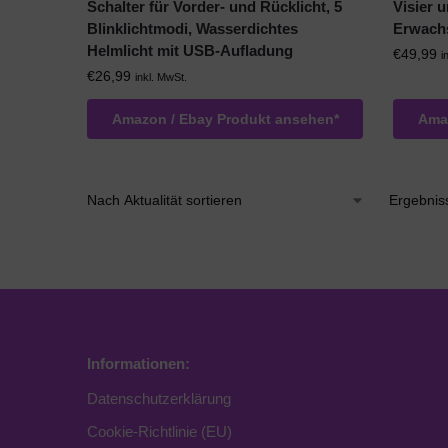
Schalter für Vorder- und Rücklicht, 5
Visier 
Blinklichtmodi, Wasserdichtes
Erwach
Helmlicht mit USB-Aufladung
€
49,99
i
€
26,99
inkl. MwSt.
Amazon / Ebay Produkt ansehen*
Amaz
Ergebnis
Informationen:
Datenschutzerklärung
Cookie-Richtlinie (EU)