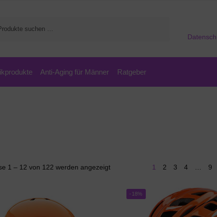
Suchen
Datensch
kprodukte
Anti-Aging für Männer
Ratgeber
se 1 – 12 von 122 werden angezeigt
1
2
3
4
…
9
-18%