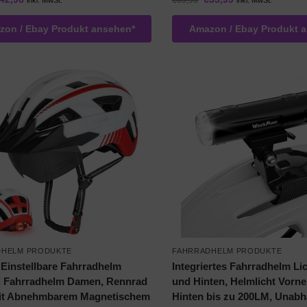
€
69,95
inkl. MwSt.
inkl. MwSt.
on / Ebay Produkt ansehen*
Amazon / Ebay Produkt 
DHELM PRODUKTE
FAHRRADHELM PRODUKTE
 Einstellbare Fahrradhelm
Integriertes Fahrradhelm Li
| Fahrradhelm Damen, Rennrad
und Hinten, Helmlicht Vorn
it Abnehmbarem Magnetischem
Hinten bis zu 200LM, Unabh