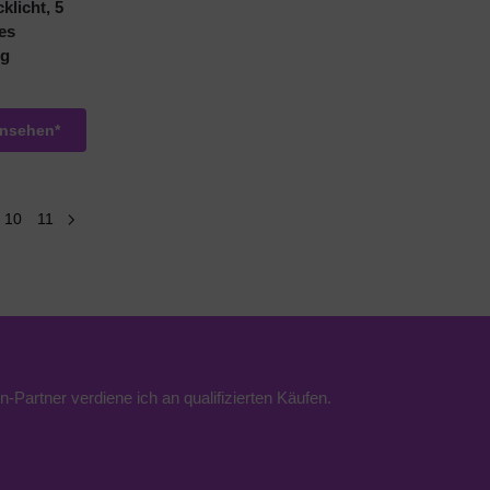
klicht, 5
es
ng
ansehen*
10
11
n-Partner verdiene ich an qualifizierten Käufen.