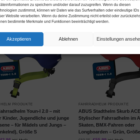
on / Ebay Produkt ansehen*
Amazon / Ebay Produkt 
äteinformationen zu speichern und/oder darauf zuzugreifen. Wenn du diesen
hnologien zustimmst, können wir Daten wie das Surfverhalten oder eindeutige IDs
ser Website verarbeiten. Wenn du deine Zustimmung nicht erteilst oder zurückziehs
nen bestimmte Merkmale und Funktionen beeinträchtigt werden.
-20%
Akzeptieren
Ablehnen
Einstellungen anseh
DHELM PRODUKTE
FAHRRADHELM PRODUKTE
hrradhelm Youn-I 2.0 – mit
ABUS Stadthelm Skurb ACE
ür Kinder, Jugendliche und junge
Stylischer Fahrradhelm im A
ene – für Mädels und Jungs –
Skaten, BMX-Fahren oder
unkelnd), Größe S
Longboarden – Grün, Größ
42,96
€
55,99