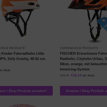
DHELM PRODUKTE
FAHRRADHELM PRODUKTE
 Kinder Fahrradhelm Little
FISCHER Erwachsene Fahrr
IPS, Defy Gravity, 48-52 cm,
Radhelm, Cityhelm Urban, S
59cm, orange, mit beleucht
Innenring-System
nkl. MwSt.
€
16,14
€
19,79
inkl. MwSt.
on / Ebay Produkt ansehen*
Amazon / Ebay Produkt 