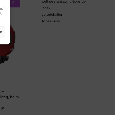
wellness-antiaging-tipps.de
ansehen*
index
 auf
t,
geradehalter
Achselkuss
en
 –
lltag, beim
e M