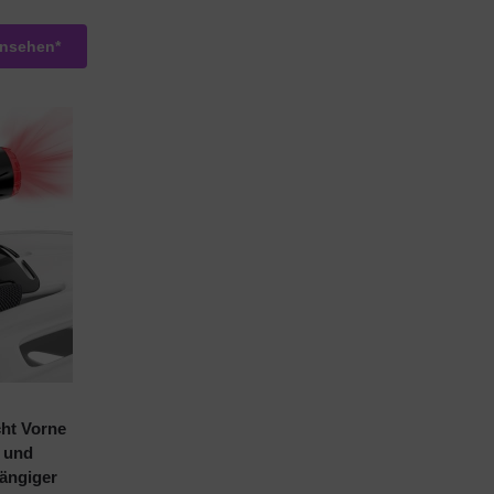
ansehen*
cht Vorne
e und
ängiger