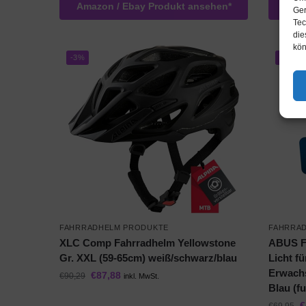
Amazon / Ebay Produkt ansehen*
Amaz
Ger
Tec
die
kön
-3%
-39%
FAHRRADHELM PRODUKTE
FAHRRA
XLC Comp Fahrradhelm Yellowstone
ABUS Fa
Gr. XXL (59-65cm) weiß/schwarz/blau
Licht f
Erwachs
€
87,88
€
90,29
inkl. MwSt.
Blau (f
€