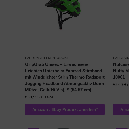
FAHRRADHELM PRODUKTE
FAHRRA
GripGrab Unisex – Erwachsene
Nutcase
Leichtes Unterhelm Fahrrad Stirnband
Nutty M
mit Winddichter Stirn Thermo Radsport
10001
Jogging Headband Atmungsaktiv Dünn
€
24,99
i
Mütze, Gelb(Hi-Vis), S (54-57 cm)
€
39,99
inkl. MwSt.
Amazon / Ebay Produkt ansehen*
Amaz