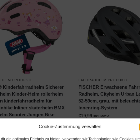
DHELM PRODUKTE
FAHRRADHELM PRODUKTE
 Kinderfahrradhelm Sicherer
FISCHER Erwachsene Fahrr
helm Kinder-Helm rollerhelm
Radhelm, Cityhelm Urban Le
 kinderfahrradhelm für
52-59cm, grau, mit beleuch
nbike Inliner skaterhelm BMX
Innenring-System
elm Scooter Jungen Bike
€
19,99
inkl. MwSt.
Cookie-Zustimmung verwalten
27,99
inkl. MwSt.
dir ein optimales Erlebnis zu bieten, verwenden wir Technologien wie Cookies, u