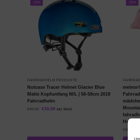
-20%
-30%
FAHRRADHELM PRODUKTE
FAHRRA
Nutcase Tracer Helmet Glacier Blue
meteor®
Matte Kopfumfang M/L | 56-59cm 2018
Fahrrad
Fahrradhelm
mädchen
Mountai
€
39,99
€
49,99
inkl. MwSt.
fahradh
Helmet
€
€
39,95
Um 