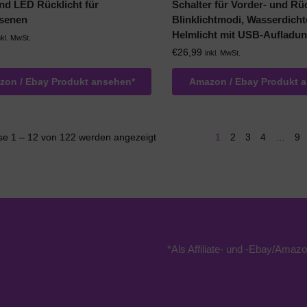
und LED Rücklicht für
Schalter für Vorder- und Rüc
senen
Blinklichtmodi, Wasserdicht
Helmlicht mit USB-Aufladu
nkl. MwSt.
€
26,99
inkl. MwSt.
on / Ebay Produkt ansehen*
Amazon / Ebay Produkt 
se 1 – 12 von 122 werden angezeigt
1
2
3
4
…
9
*Als Affiliate- und -Ebay/Amazo