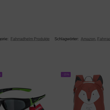
orie:
Fahrradhelm Produkte
Schlagwörter:
Amazon
,
Fahrra
%
-15%