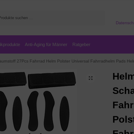
Suchen
Datensch
kprodukte
Anti-Aging für Männer
Ratgeber
stoff 27Pcs Fahrrad Helm Polster Universal Fahrradhelm Pads Helm Innenpolster
Helm
Scha
Fahr
Pols
Fahr