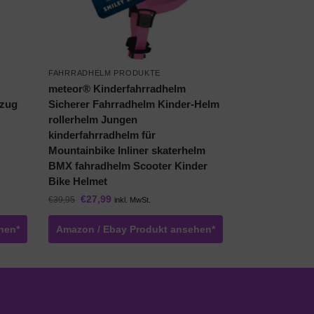
FAHRRADHELM PRODUKTE
meteor® Kinderfahrradhelm
rzug
Sicherer Fahrradhelm Kinder-Helm
rollerhelm Jungen
kinderfahrradhelm für
Mountainbike Inliner skaterhelm
BMX fahradhelm Scooter Kinder
Bike Helmet
€
27,99
€
39,95
inkl. MwSt.
hen*
Amazon / Ebay Produkt ansehen*