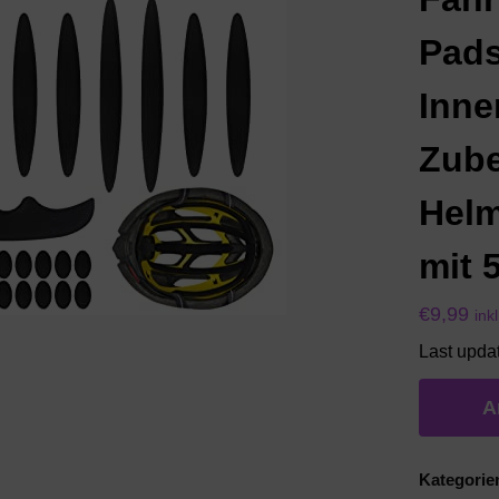
Pad
Inne
Zube
Helm
mit 
€
9,99
ink
Last upda
A
Kategorie