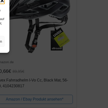
m
 auf
t,
en
mazon.de
0,66€
89,95€
ex Fahrradhelm I-Vo Cc, Black Mat, 56-
0, 4104230817
Amazon / Ebay Produkt ansehen*