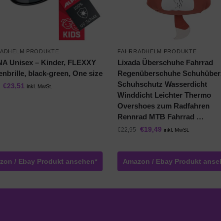
ADHELM PRODUKTE
FAHRRADHELM PRODUKTE
A Unisex – Kinder, FLEXXY
Lixada Überschuhe Fahrrad
nbrille, black-green, One size
Regenüberschuhe Schuhübe
Schuhschutz Wasserdicht
€
23,51
inkl. MwSt.
Winddicht Leichter Thermo
Overshoes zum Radfahren
Rennrad MTB Fahrrad …
€
19,49
€
22,95
inkl. MwSt.
zon / Ebay Produkt ansehen*
Amazon / Ebay Produkt anse