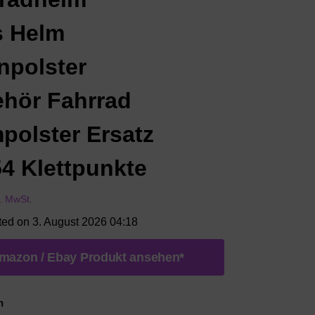
s Helm
npolster
hör Fahrrad
polster Ersatz
54 Klettpunkte
l. MwSt.
ted on 3. August 2026 04:18
mazon / Ebay Produkt ansehen*
n