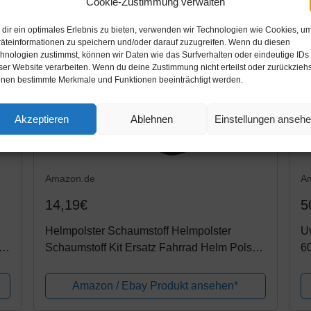
Cookie-Zustimmung verwalten
dir ein optimales Erlebnis zu bieten, verwenden wir Technologien wie Cookies, u
äteinformationen zu speichern und/oder darauf zuzugreifen. Wenn du diesen
hnologien zustimmst, können wir Daten wie das Surfverhalten oder eindeutige IDs
ser Website verarbeiten. Wenn du deine Zustimmung nicht erteilst oder zurückziehs
nen bestimmte Merkmale und Funktionen beeinträchtigt werden.
Akzeptieren
Ablehnen
Einstellungen anseh
Amazon.de
A
14,19€
5
Helmpolster Schaumstoff Helmpolster
Uv
Schaumstoff Kit Ersatz Fahrrad Helm Polster
6
Helmpolster-Set für Fahrrad Universal
Schwammpolster Kit Sicherheit Helm...
Amazon / Ebay Produkt ansehen*