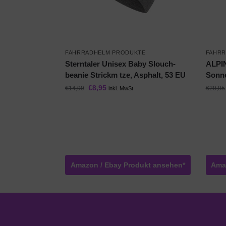
FAHRRADHELM PRODUKTE
FAHRR
Sterntaler Unisex Baby Slouch-
ALPIN
beanie Strickm tze, Asphalt, 53 EU
Sonne
€
8,95
€
14,99
€
29,95
inkl. MwSt.
Amazon / Ebay Produkt ansehen*
Ama