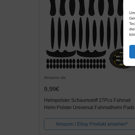
Um 
Ger
Tec
die
kön
Amazon.de
9,99€
Helmpolster Schaumstoff 27Pcs Fahrrad
Helm Polster Universal Fahrradhelm Pads
Helm Innenpolster Zubehör Fahrrad
Helmpolster Ersatz mit 54 Klettpunkte
Amazon / Ebay Produkt ansehen*