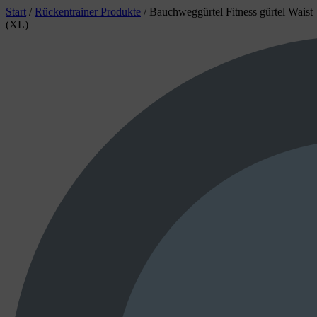
Start
/
Rückentrainer Produkte
/
Bauchweggürtel Fitness gürtel Waist 
(XL)