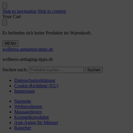
Skip to navigation
Skip to content
Your Cart
Es befinden sich keine Produkte im Warenkorb.
MENU
wellness-antiaging-tipps.de
wellness-antiaging-tipps.de
Suchen nach:
Suchen
Datenschutzerklärung
Cookie-Richtlinie (EU)
Impressum
Startseite
Wellnessliegen
Massageliegen
Kosmetikprodukte
Anti-Aging für Männer
Ratgeber