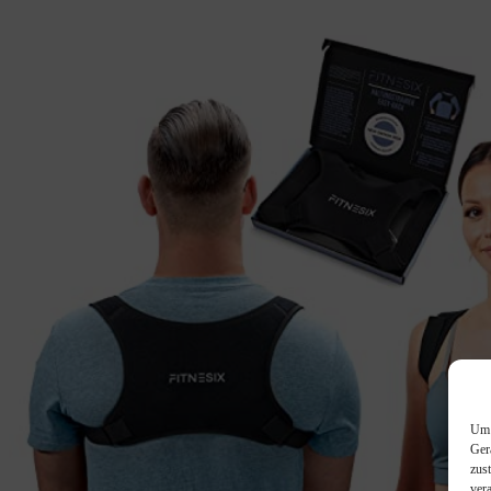
Um 
Ger
zus
ver