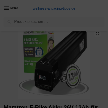
wellness-antiaging-tipps.de
MENU
Suchen
Start
E-Bike Produkte
Maratron E-Bike Akku 36V 12Ah für u.a. Phylion, MiFa, Rex, Prophete, Trio
/
/
Maratron E-Bike Akku 36V 12Ah für