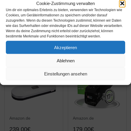
198,00€
229,00€
Cookie-Zustimmung verwalten
Um dir ein optimales Erlebnis zu bieten, verwenden wir Technologien wie
HANERIDE E-Bike
SEASON E-Bike
Cookies, um Geräteinformationen zu speichern und/oder darauf
Akku 36V 11.6Ah
Pedelec Akku
zuzugreifen. Wenn du diesen Technologien zustimmst, können wir Daten
wie das Surfverhalten oder eindeutige IDs auf dieser Website verarbeiten.
Ersatzakku Elektrische
Silverfish 36V 15.6Ah
Wenn du deine Zustimmung nicht erteilst oder zurückziehst, können
Fahrrad-Lithium
577Wh, passend für
Amazon / Ebay
Amazon / Ebay
bestimmte Merkmale und Funktionen beeinträchtigt werden.
Batterie Ansmann
36V 250W/350W/500W
Produkt ansehen*
Produkt ansehen*
Akzeptieren
Motoren, für MiFa Rex
Prophete Aldi Bike,
Ablehnen
passend zu...
Einstellungen ansehen
Amazon.de
Amazon.de
239,00€
179,00€