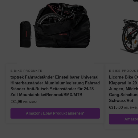
E-BIKE PRODUKTE
E-BIKE PRODUK
toptrek Fahrradständer Einstellbarer Universal
Licorne Bike 
Hinterbauständer Aluminiumlegierung Fahrrad
Klapprad in 20 
Ständer Anti-Rutsch Seitenständer für 24-28
Jungen, Mädch
Zoll Mountainbike/Rennrad/BMX/MTB
Gang-Schaltung
Schwarz/Rot
€
31,99
inkl. MwSt.
€
315,00
inkl. MwSt
Amazon / Ebay Produkt ansehen*
Amazon