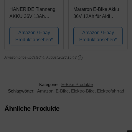
HANERIDE Tianneng
Maratron E-Bike Akku
AKKU 36V 13Ah
36V 12Ah für Aldi
468Wh TNLi ITR
Prophete MiFa Trio
18650 Originalakku E-
Samsung Zhenlong
Amazon / Ebay
Amazon / Ebay
Bike Pedelec Batterien
Phylion u.v.m.
Produkt ansehen*
Produkt ansehen*
für VAUN MiFA Fischer
Prophete
Amazon price updated:
4. August 2026 15:48
Kategorie:
E-Bike Produkte
Schlagwörter:
Amazon
,
E-Bike
,
Elektro-Bike
,
Elektrofahrrad
Ähnliche Produkte