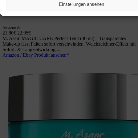
Einstellungen ansehen
Amazon.de
21,80€
22,95€
M. Asam MAGIC CARE Perfect Teint (30 ml) – Transparentes
Make-up lässt Falten sofort verschwinden, Weichzeichner-Effekt mit
Sofort- & Langzeitwirkung,...
Amazon / Ebay Produkt ansehen*