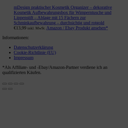
mDesign praktischer Kosmetik Organizer – dekorative
Kosmetik Aufbewahrungsbox für Wimperntusche und
Lippenstift – Ablage mit 15 Fächern zur
Schminkaufbewahrung – durchsichtig und rotgold
€
13,99
Amazon / Ebay Produkt ansehen*
inkl. MwSt.
Informationen:
Datenschutzerklärung
Cookie-Richtlinie (EU)
Impressum
*Als Affiliate- und -Ebay/Amazon-Partner verdiene ich an
qualifizierten Käufen.