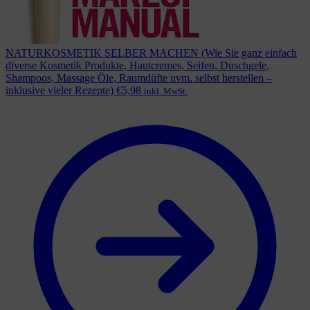
NATURKOSMETIK SELBER MACHEN (Wie Sie ganz einfach
diverse Kosmetik Produkte, Hautcremes, Seifen, Duschgele,
Shampoos, Massage Öle, Raumdüfte uvm. selbst herstellen –
inklusive vieler Rezepte)
€
5,98
inkl. MwSt.