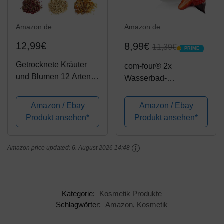
Amazon.de
Amazon.de
12,99€
8,99€
11,39€
PRIME
PRIME
Getrocknete Kräuter
com-four® 2x
und Blumen 12 Arten
Wasserbad-
Natürliche Getrocknete
Schmelztopf -
Blumen Jasmin
Schmelzschale mit 2
Amazon / Ebay
Amazon / Ebay
Lavendel
Ausgüssen -
Produkt ansehen*
Produkt ansehen*
Vergissmeinnicht Rose
Langlebige
Chrysantheme
Wasserbad-
Zitronengras für DIY
Amazon price updated:
6. August 2026 14:48
Schmelzschüssel -
Seifenkerze...
Rostfreier Edelstahl (2
Stück - 260ml)
Kategorie:
Kosmetik Produkte
Schlagwörter:
Amazon
,
Kosmetik