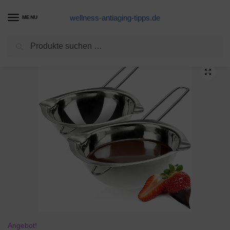
wellness-antiaging-tipps.de
MENU
Suchen
Start
Kosmetik Produkte
LIEBERGE Premium Pinselseife 40g + hochwertige Pinsel Reinigungsmatte – Veganer Pinselreiniger Acrylfarbe, Aquarellfarbe UVM. (40g)
/
/
Angebot!