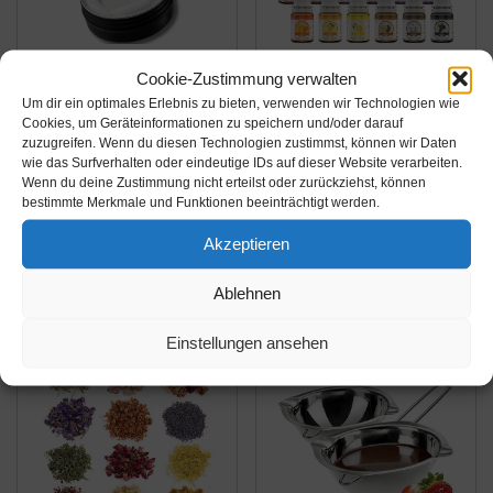
Amazon.de
Amazon.de
Cookie-Zustimmung verwalten
Um dir ein optimales Erlebnis zu bieten, verwenden wir Technologien wie
10,88€
9,31€
10,95€
PRIME
Cookies, um Geräteinformationen zu speichern und/oder darauf
PRIME
zuzugreifen. Wenn du diesen Technologien zustimmst, können wir Daten
Seifenfarbe Set 20er x
LIEBERGE Premium
wie das Surfverhalten oder eindeutige IDs auf dieser Website verarbeiten.
6ml - Flüssig Färbende
Pinselseife 40g +
Wenn du deine Zustimmung nicht erteilst oder zurückziehst, können
bestimmte Merkmale und Funktionen beeinträchtigt werden.
Hautverträgliche Farbe
hochwertige Pinsel
Pigment für die
Reinigungsmatte –
Akzeptieren
Amazon / Ebay
Amazon / Ebay
Seifenherstellung -
Veganer Pinselreiniger
Produkt ansehen*
Produkt ansehen*
Regenbogen
Acrylfarbe,
Ablehnen
Flüssigseife für DIY
Aquarellfarbe UVM.
Badebomben, Seifen...
(40g)
Einstellungen ansehen
-21%