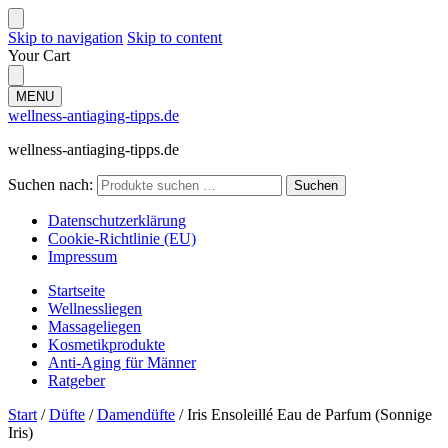
Skip to navigation
Skip to content
Your Cart
MENU
wellness-antiaging-tipps.de
wellness-antiaging-tipps.de
Suchen nach:
Suchen
Datenschutzerklärung
Cookie-Richtlinie (EU)
Impressum
Startseite
Wellnessliegen
Massageliegen
Kosmetikprodukte
Anti-Aging für Männer
Ratgeber
Start
/
Düfte
/
Damendüfte
/
Iris Ensoleillé Eau de Parfum (Sonnige
Iris)