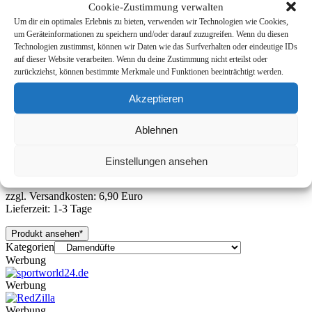
Cookie-Zustimmung verwalten
Um dir ein optimales Erlebnis zu bieten, verwenden wir Technologien wie Cookies,
um Geräteinformationen zu speichern und/oder darauf zuzugreifen. Wenn du diesen
Technologien zustimmst, können wir Daten wie das Surfverhalten oder eindeutige IDs
auf dieser Website verarbeiten. Wenn du deine Zustimmung nicht erteilst oder
Panama
zurückziehst, können bestimmte Merkmale und Funktionen beeinträchtigt werden.
Peperoncino Eau de Parfum
€
17,95
inkl. MwSt.
Akzeptieren
Iris Ensoleillé Eau de Parfum
Ablehnen
(Sonnige Iris)
Einstellungen ansehen
€
38,49
inkl. MwSt.
zzgl. Versandkosten: 6,90 Euro
Lieferzeit: 1-3 Tage
Produkt ansehen*
Kategorien
Werbung
Werbung
Werbung